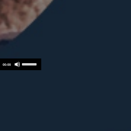
Use
00:00
Up/Down
Arrow
keys
to
increase
or
decrease
volume.